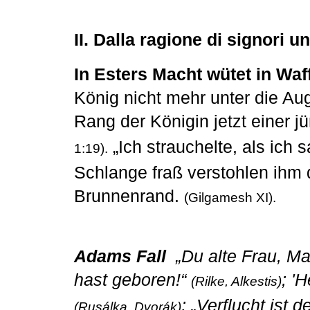
II. Dalla ragione di signori
un
In Esters Macht wütet in Waf
König nicht mehr unter die Aug
Rang der Königin jetzt einer jü
„Ich strauchelte, als ich 
1:19).
Schlange fraß verstohlen ihm 
Brunnenrand.
(Gilgamesh XI).
Adams Fall
„Du alte Frau, Ma
hast geboren!“
; '
(Rilke, Alkestis)
; „Verflucht ist
(Rusálka, Dvorák)