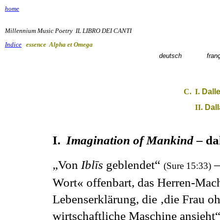
home
Millennium Music Poetry
IL LIBRO DEI CANTI
Indice
essence Alpha et Omega
deutsch
fran
C.
I.
Dall
II.
Dall
I.
Imagination of Mankind
–
da
“
„
Von
Iblīs
geblendet
–
(Sure 15:33)
Wort« offenbart, das Herren-Macht
Lebenserklärung, die ‚die Frau oh
wirtschaftliche Maschine ansieht