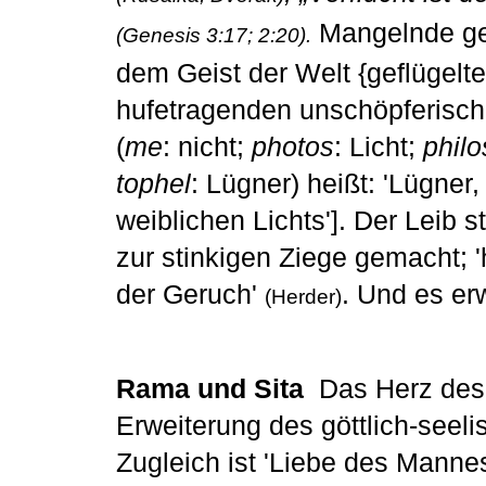
Mangelnde gei
(Genesis 3:17; 2:20).
dem Geist der Welt {geflügelte
hufetragenden unschöpferische
(
me
: nicht;
photos
: Licht;
philo
tophel
: Lügner) heißt: 'Lügner,
weiblichen Lichts']. Der Leib 
zur stinkigen Ziege gemacht; '
der Geruch'
. Und es er
(Herder)
Rama und Sita
Das Herz des 
Erweiterung des göttlich-seel
Zugleich ist 'Liebe des Mannes