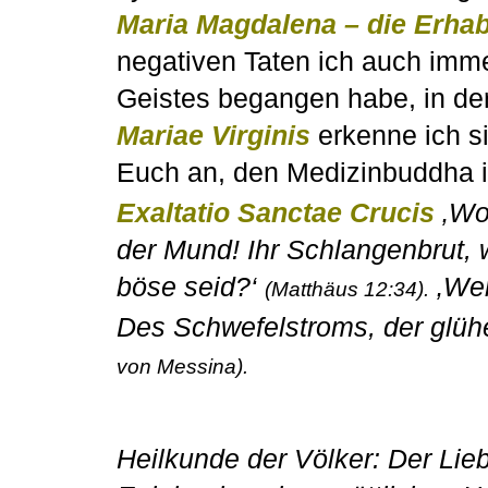
Maria Magdalena – die Erhab
negativen Taten ich auch imme
Geistes begangen habe, in d
Mariae Virginis
erkenne ich si
Euch an, den Medizinbuddha i
Exaltatio Sanctae Crucis
‚
Wov
der Mund! Ihr Schlangenbrut, w
böse seid?‘
‚
Wer
(Matthäus 12:34).
Des Schwefelstroms, der glüh
von Messina).
Heilkunde der Völker: Der Lieb