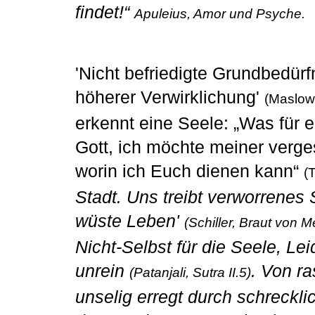
findet!“
Apuleius, Amor und Psyche.
'Nicht befriedigte Grundbedürf
höherer Verwirklichung'
(Maslow,
erkennt eine Seele: „Was für 
Gott, ich möchte meiner verg
worin ich Euch dienen kann“
(
Stadt. Uns treibt verworrenes 
wüste Leben'
(Schiller, Braut von M
Nicht-Selbst für die Seele, Lei
unrein
. Von r
(Patanjali, Sutra II.5)
unselig erregt durch schreckli