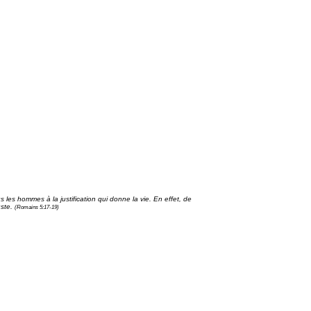
es hommes à la justification qui donne la vie. En effet, de
uste.
(Romains 5:17-19)