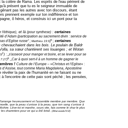
ant la colère de Rama. Les esprits de l'eau périrent de
qu'à présent que tu es le seigneur immuable de
e gênant pas les autres avec ton discours, étant
fers prennent exemple sur ton indifférence et ton
gne, ô héros, et construis ici un pont pour ta
, et là
:
certaines
r l'éthique)
(pour synthese)
nité d’Adam {participation au sacrement divin : service de
5
certaines
pas d’Eglise russe“ ;
}
;
Matthieu 19:9
 chevauchaient dans les bois. Le poulain de Baldr
Volla, sa sœur chantèrent ses louanges ; et Wotan
1
us
)
: „s'asseoir pour manger et boire, et se lever pour se
9
)
. „Car à quoi sert-il à un homme de gagner le
17:27
embres
!
Culture de l‘Europe –
»
Christus et l‘Eglise
« :
nçois d’Assise, tout comme Maria Magdalena, Apostoline
évéler la paix de l'humanité en ne faisant ou ne
 à l'encontre de cette paix sont péché ; les pensées,
hātar l'arrange heureusement et l'assemble membre par membre. Que
 la moelle, que la peau s'unisse à la peau, que ton sang s'unisse à
déchire. Lève-toi et marche, cours vite, fais comme le char le plus
t les charretiers pour ce qui a été brisé.
(Atharvaveda IV.12)