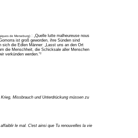
: „Quelle lutte malheureuse nous
giques de Merseburg)
omorra ist groß geworden, ihre Sünden sind
 sich die Edlen Männer: „Lasst uns an den Ort
 um die Menschheit, die Schicksale aller Menschen
2
wir verkünden werden.“
von Krieg, Missbrauch und Unterdrückung müssen zu
affaiblir le mal.
C'est ainsi que Tu renouvelles la vie