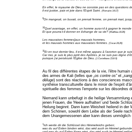
En effet, le royaume de Dieu ne consiste pas en des questions de
il est justice, paix et joie dans l’Esprit Saint.
(Romains 14:17)
9
On mangeait, on buvait, on prenait femme, on prenait mari, jusqu’a
10
Quel avantage, en effet, un homme aura-t-il à gagner le monde en
Et que pourra-t-il donner en échange de sa vie?
(Matthieu 16:26)
Les mauvaises femmes]aux mauvais hommes,
et les mauvais hommes aux mauvaises femmes.
(Coran 24,26)
11
Et en tout dernier lieu, il est même apparu à l’avorton que je suis
Car moi, je suis le plus petit des Apôtres, je ne suis pas digne d’
puisque j’ai persécuté l’Église de Dieu.
(1 Corinthiens 15:8-9)
Au fil des différentes étapes de la vie, l'être humain
des armes de Kali (telles que
„os contre os“
et
„sang
déluge
) sont des réactions à des consciences mascu
synthèse transculturelle dans le miroir de l'esprit d‘
spirituelle des femmes l'emporte sur les désordres de
Niemand kann unbefugt in die heilige Versammlung e
jenen Frauen, die 'Heere aufhalten' und 'beide Schlü
Heilung beginnt. Dann kann Weisheit heilend in der 
dem Schönen, sowohl dem Leibe als der Seele nach. 
dem Unangemessenen aber kann dieses unmöglich e
1
Ich werde dir die Schlüssel des Himmelreichs geben;
was du auf Erden binden wirst, das wird auch im Himmel gebunde
und was du auf Erden lösen wirst, das wird auch im Himmel gelöst