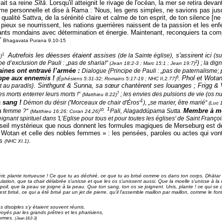
vait sa reine
Sītā
. Lorsqu'il atteignit le rivage de l'océan, la mer se retira dev
rme personnelle et dise à Rama : 'Nous, les gens simples, ne savions pas jus
 qualité Sattva, de la sérénité claire et calme de ton esprit, de ton silence [n
es pieux se nourrissent, les nations guerrières naissent de ta passion et les en
nts mondains avec détermination et énergie. Maintenant, reconquiers ta compa
.'
Bhagavata Purana 9.10-15
1
Autrefois les déesses étaient assises
, s'assirent ici
(de la Sainte église)
(su
2
}
2
pe d’exclusion de Pauli : „pas de sharia!“
}
; la dig
(Jean 18:2-3 ; Marc 15:1 ; Jean 19:7)
aines ont entravé l’armée :
Dialogue {Principe de Pauli : „pas de paternalisme; 
6
appe aux ennemis !
.
Phol et Wotan
{Éphésiens 5:31-32;
Romains 5:17-19 ; NHC II,2.77}
. Sinthgunt & Sunna, sa sœur chantèrent ses louanges ; Frigg & 
 au paradis}
7
es morts enterrer leurs morts !“
; les envies des pulsions de vie (os n
(Matthieu 8:22)
1
 sang
!
Démon du désir ('Morceaux de chair d'Éros'
), „se marier, être marié“
(Luc 
1
10
Membre à m
sa femme ?“
Pali, Alagaddúpama Sutta.
(Matthieu 16:26; Coran 24,26)
.
eignant spirituel dans 'L’Eglise pour tous et pour toutes les églises' de Saint Fra
seil mystérieux que nous donnent les formules magiques de Merseburg est de r
de Wotan et celle des nobles femmes » : les pensées, paroles ou actes qui vont
us
.
(NHC XI.1)
oi guérir, plante tortueuse ! Ce que tu as déchiré, ce que tu as brisé comme os dans ton corps, D
rticulation, que ta chair délabrée s'unisse et que les os s'unissent aussi. Que la moelle s'unisse à
u poil, que la peau se joigne à la peau. Que ton sang, ton os se joignent. Unis, plante ! ce qui se 
est brisé, ce qui a été brisé par un jet de pierre, qu'il l'assemble maillon par maillon, comme le fon
ses disciples s’y étaient souvent réunis.
és par les grands prêtres et les pharisiens,
 armes.
(Jean 18:2-3)