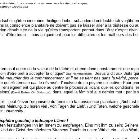
s révoltée ; tu as couru en tous sens vers les dieux étrangers,
Seigneur.
(Jérémie 3:13)
ndscheingärten einer einst heiligen Liebe, schaudernd entdeckte ich verjährte
ns la conscience planétaire ne doivent pas se laisser aller à la tristesse ou
désabusée de la vie qu'elles transportent partout dans l'état d'esprit divin ; 
ermis d'être triste – mais uniquement pour les difficultés et les malheurs des 
emps il doute de la valeur de la tâche et attend donc constamment une recon
oin d'être prêt à accepter la critique“
. Jésus a dit aux Juifs qui
Dag Hammarskjöld
té meurtrier dès le commencement, et il ne se tient pas dans la vérité, parce q
ce qui
n'
intéresse
pas
le névrosé : l'analyse de sa psyché collective. Pour pro
de l'enseignement qui place au centre le processus »dans quelles conditions l
ssions'
, dans lequel la féminité a le dernier mot : par le 
(David Bohm, On Dialogue)
oi
– peut élever l'organisme du féminin à la conscience planétaire.
„Nicht ist
ns Meinung, zu hören viel /Von Tagen der Lieb', /Und Taten, welche gescheh
ur :
Humanity
.
émisphère gauche) a kidnappé L'âme !
ten festzuhangen Ihn im Innern zu empfangen, Eins mit ihm zu sein; Seinem D
Und der Geist des höchsten Strebens Taucht in unsre Wirbel ein
… das Wort 
1