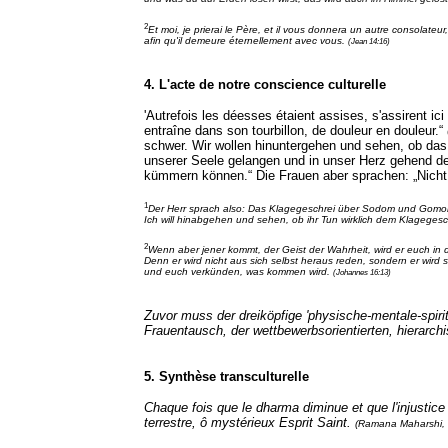
2
Et moi, je prierai le Père, et il vous donnera un autre consolateur,
afin qu'il demeure éternellement avec vous.
(Jean 14:16)
4. L'acte de notre conscience culturelle
'Autrefois les déesses étaient assises, s'assirent ici
entraîne dans son tourbillon, de douleur en douleur.“
schwer. Wir wollen hinuntergehen und sehen, ob das,
unserer Seele gelangen und in unser Herz gehend de
kümmern können.“ Die Frauen aber sprachen: „Nicht a
1
Der Herr sprach also: Das Klagegeschrei über Sodom und Gomorra,
Ich will hinabgehen und sehen, ob ihr Tun wirklich dem Klagegeschr
2
Wenn aber jener kommt, der Geist der Wahrheit, wird er euch in 
Denn er wird nicht aus sich selbst heraus reden, sondern er wird 
und euch verkünden, was kommen wird.
(Johannes 16:13)
Zuvor muss der dreiköpfige 'physische-mentale-spir
Frauentausch, der wettbewerbsorientierten, hierarch
5.
Synthèse transculturelle
Chaque fois que le dharma diminue et que l'injustic
terrestre, ô mystérieux Esprit Saint.
(Ramana Maharshi, c