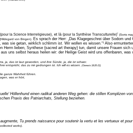
, et là
'
{pour la Science Interreligieuse}
{pour la Synthèse Transculturelle}
(Sorts ma
Es sprach der Herr:
„
Das Klagegeschrei über Sodom und G
(Hildegard von Bingen).
1
 was sie getan, wirklich schlimm ist. Wir wollen es wissen.“
Also ermunterten
n Herrn lieben, Synthese {sacred art therapy} tun, damit unsere Frauen sich
us uns selbst heraus heilen wir: der Heilige Geist wird uns offenbaren, was 
 ja, das ist laut geworden, und ihre Sünde, ja, die ist schwer.
ei entspricht, das zu mir gedrungen ist. Ich will es wissen.
(Genesis 18:20-21)
die ganze Wahrheit führen.
sagen, was er hört,
ituelle' Höllenhund einen radikal anderen Weg gehen: die stillen Komplizen 
ischen Praxis des Patriarchats, Stellung beziehen.
e augmente, Tu prends naissance pour soutenir la vertu et les vertueux et
pour 
.
ollected works)