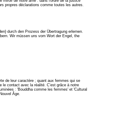
e miroir de notre âme : dans l'ordre de la justice
leurs propres déclarations comme toutes les autres.
en} durch den Prozess der Übertragung erlernen.
rzaubern. Wir müssen uns vom Wort der Engel, the
rte de leur caractère ; quant aux femmes qui se
 le contact avec la réalité. C’est grâce à notre
luminées : 'Bouddha comme les femmes' et 'Cultural
Nouvel Âge.