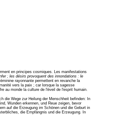
ansforment en principes cosmiques. Les manifestations
nfer ; les désirs provoquent des innondations : le
féminine rayonnante permettent en revanche la
umanité vers la paix ;
car lorsque la sagesse
e au monde la culture de l'éveil de l'esprit humain.
ch die Wege zur Heilung der Menschheit befinden: In
ind, Wunden erkennen, und Reue zeigen, bevor
dern auf die Erzeugung im Schönen und die Geburt in
terbliches, die Empfängnis und die Erzeugung. In