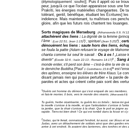
]. Puis il apprit où se trou
(étymologiquement : soufre)
peur, jusqu'à ce que l'océan apparaisse sous une fo
Prakriti, les énergies matérielles changeantes. De ta
tolérant, gentil, bénéfique, étudiant les Écritures] l
indolence. Mais maintenant, tu maîtrises ces pencha
gloire, afin que les futurs rois chantent tes louanges
Sorts magiques de Merseburg
{Atharvaveda II.9, IV.1
attachèrent des liens :
La dignité de la femme {princi
3
4
c
ert
l‘âme :
} ;
spirituel
}
;
(Luc 22:51; Jean 1:15)
(Jean 5:25)
dénouèrent les liens
:
saute hors des liens, éch
se foula la patte
{Adam refusant le voyage de Mahomet
chanta comme lui seul le savait :
Os à os
!
„Laisse l
8
;
Sang à
divertir“
(Exode 32:6 ; Isaïe 22:13 ; Romains 14:17)
monde entier, s'il perd son âme – c'est-à-dire la vie de 
11
le dervirche Buddha ['Paul'
]
est l’ens
1 Corinthiens 15:8-9
Le con
des apôtres, enseigne les élèves de frère Klaus.
disant jamais rien qui puisse perturber « la parole 
paroles et actes qui créent cette paix sont des vert
1
Guéris cet homme du démon qui s'est emparé de ses membres,
et fais-le monter, ô bois, vers le monde des vivants.
(Atharvaveda II.9)
Tu guéris, herbe cicatrisante, tu guéris les os brisés ; laisse-t
la moelle s'unisse à la moelle, et que l'articulation s'unisse à l'a
ta jambe, que la chair s'unisse à la chair. Que le poil se joigne a
rapide. Tiens-toi bien droit ! Ce qui est tombé dans la fosse et s'y 
2
Judas, qui le livrait, connaissait l’endroit, lui aussi, car Jésus et 
Judas, avec un détachement de soldats ainsi que des gardes envoy
arrive à cet endroit. Ils avaient des lanternes, des torches et des