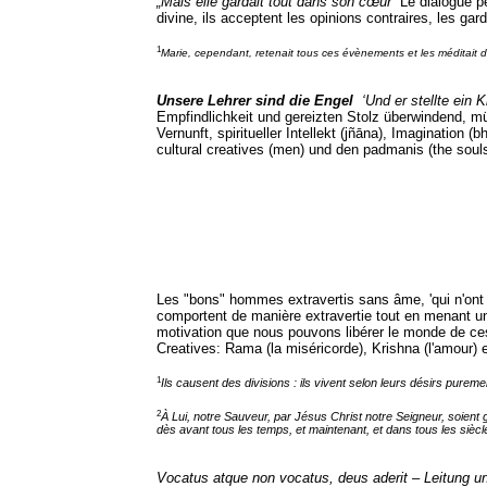
„Mais elle gardait tout dans son cœur“
Le dialogue p
divine, ils acceptent les opinions contraires, les ga
1
Marie, cependant, retenait tous ces évènements et les méditait
Unsere Lehrer sind die Engel
‘Und er stellte ein 
Empfindlichkeit und gereizten Stolz überwindend, m
Vernunft, spiritueller Intellekt (jñāna), Imaginatio
cultural creatives (men) und den padmanis (the soul
Les "bons" hommes extravertis sans âme, 'qui n'ont p
comportent de manière extravertie tout en menant une 
motivation que nous pouvons libérer le monde de ce
Creatives: Rama (la miséricorde), Krishna (l'amour) et 
1
Ils causent des divisions : ils vivent selon leurs désirs pureme
2
À Lui, notre Sauveur, par Jésus Christ notre Seigneur, soient g
dès avant tous les temps, et maintenant, et dans tous les sièc
Vocatus atque non vocatus, deus aderit – Leitung u