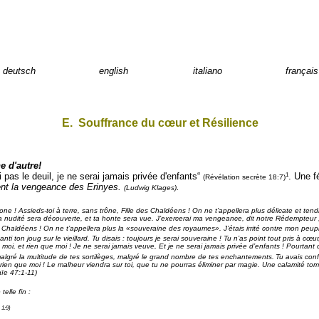
deutsch
english
italiano
français
E.
Souffrance du cœur et Résilience
e d'autre!
1
pas le deuil, je ne serai jamais privée d'enfants
“
. Une f
(Révélation secrète 18:7)
ent la vengeance des Erinyes.
.
(Ludwig Klages)
one ! Assieds-toi à terre, sans trône, Fille des Chaldéens ! On ne t’appellera plus délicate et tend
a nudité sera découverte, et ta honte sera vue. J’exercerai ma vengeance, dit notre Rédempteur ; c
s Chaldéens ! On ne t’appellera plus la «souveraine des royaumes». J’étais irrité contre mon peuple,
ton joug sur le vieillard. Tu disais : toujours je serai souveraine ! Tu n’as point tout pris à cœur
: moi, et rien que moi ! Je ne serai jamais veuve, Et je ne serai jamais privée d’enfants ! Pourtan
, malgré la multitude de tes sortilèges, malgré le grand nombre de tes enchantements.
Tu avais con
 rien que moi ! Le malheur viendra sur toi, que tu ne pourras éliminer par magie. Une calamité tomb
aïe 47:1-11)
elle fin :
 1:9)