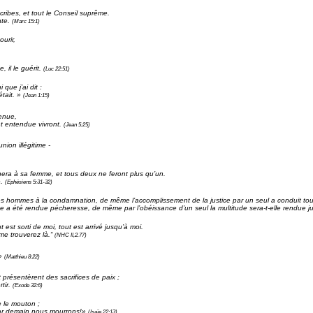
cribes, et tout le Conseil suprême.
ate.
(Marc 15:1)
ourir,
, il le guérit.
(Luc 22:51)
que j’ai dit :
était. »
(Jean 1:15)
venue,
ont entendue vivront.
(Jean 5:25)
nion illégitime -
chera à sa femme, et tous deux ne feront plus qu’un.
e.
(Ephésiens 5:31-32)
s hommes à la condamnation, de même l’accomplissement de la justice par un seul a conduit tous l
 a été rendue pécheresse, de même par l’obéissance d’un seul la multitude sera-t-elle rendue j
ut est sorti de moi, tout est arrivé jusqu’à moi.
 me trouverez là.“
(NHC II,2.77)
 »
(Matthieu 8:22)
 présentèrent des sacrifices de paix ;
rtir.
(Exode 32:6)
e le mouton ;
car demain nous mourrons!»
(Isaïe 22:13)