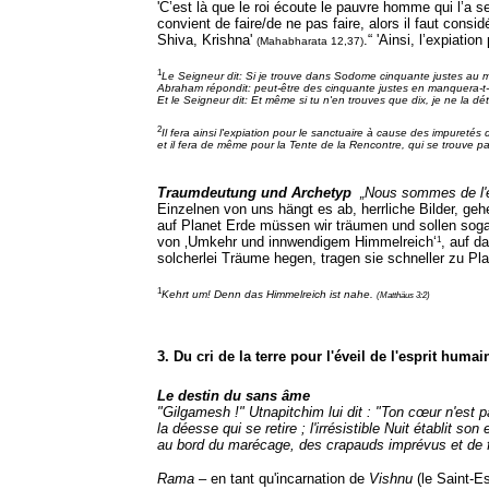
'C’est là que le roi écoute le pauvre homme qui l’a se
convient de faire/de ne pas faire, alors il faut cons
Shiva, Krishna'
.“ 'Ainsi, l’expiati
(Mahabharata 12,37)
1
Le Seigneur dit: Si je trouve dans Sodome cinquante justes au mili
Abraham répondit: peut-être des cinquante justes en manquera-t-il c
Et le Seigneur dit: Et même si tu n'en trouves que dix, je ne la dét
2
Il fera ainsi l'expiation pour le sanctuaire à cause des impuretés 
et il fera de même pour la Tente de la Rencontre, qui se trouve par
Traumdeutung und Archetyp
„Nous sommes de l'ét
Einzelnen von uns hängt es ab, herrliche Bilder, g
auf Planet Erde müssen wir träumen und sollen sog
1
von ‚Umkehr und innwendigem Himmelreich‘
, auf d
solcherlei Träume hegen, tragen sie schneller zu P
1
Kehrt um! Denn das Himmelreich ist nahe.
(Matthäus 3:2)
3. Du cri de la terre pour l'éveil de l'esprit humai
Le destin du sans âme
"Gilgamesh !" Utnapitchim lui dit : "Ton cœur n'est 
la déesse qui se retire ; l'irrésistible Nuit établit
au bord du marécage, des crapauds imprévus et de f
Rama
– en tant qu'incarnation de
Vishnu
(le Saint-Es