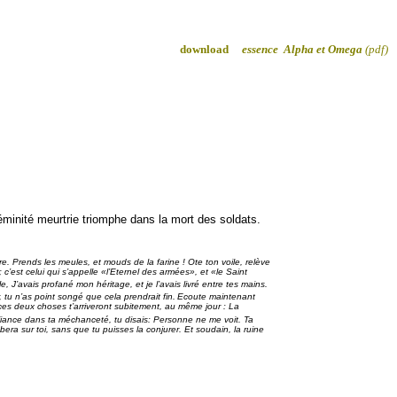
download
essence Alpha et Omega
(pdf)
éminité meurtrie triomphe dans la mort des soldats.
re. Prends les meules, et mouds de la farine ! Ote ton voile, relève
’est celui qui s’appelle «l’Eternel des armées», et «le Saint
 J’avais profané mon héritage, et je l’avais livré entre tes mains.
, tu n’as point songé que cela prendrait fin.
Ecoute maintenant
t ces deux choses t’arriveront subitement, au même jour : La
fiance dans ta méchanceté, tu disais: Personne ne me voit. Ta
era sur toi, sans que tu puisses la conjurer. Et soudain, la ruine