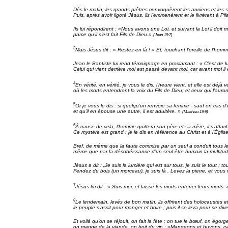
Dès le matin, les grands prêtres convoquèrent les anciens et les s
Puis, après avoir ligoté Jésus, ils l’emmenèrent et le livrèrent à Pil
Ils lui répondirent : «Nous avons une Loi, et suivant la Loi il doit m
parce qu’il s’est fait Fils de Dieu.»
(Jean 19:7)
3
Mais Jésus dit : « Restez-en là ! » Et, touchant l’oreille de l’homme
Jean le Baptiste lui rend témoignage en proclamant : « C’est de lui 
Celui qui vient derrière moi est passé devant moi, car avant moi il 
4
En vérité, en vérité, je vous le dis, l'heure vient, et elle est déjà 
où les morts entendront la voix du Fils de Dieu; et ceux qui l'aur
5
Or je vous le dis : si quelqu’un renvoie sa femme - sauf en cas d’u
et qu’il en épouse une autre, il est adultère. »
(Matthieu 19:9)
6
À cause de cela, l’homme quittera son père et sa mère, il s’atta
Ce mystère est grand : je le dis en référence au Christ et à l’Églis
Bref, de même que la faute commise par un seul a conduit tous le
même que par la désobéissance d’un seul être humain la multitude
Jésus a dit : „Je suis la lumière qui est sur tous, je suis le tout ; to
Fendez du bois (un morceau), je suis là . Levez la pierre, et vous
7
Jésus lui dit : « Suis-moi, et laisse les morts enterrer leurs morts.
8
Le lendemain, levés de bon matin, ils offrirent des holocaustes et
le peuple s’assit pour manger et boire ; puis il se leva pour se dive
Et voilà qu’on se réjouit, on fait la fête ; on tue le bœuf, on égorg
on mange de la viande, on boit du vin : «Mangeons et buvons, 