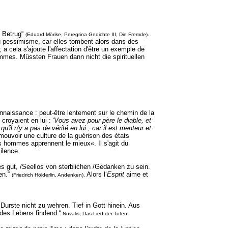
n Betrug“
.
(Eduard Mörike, Peregrina Gedichte III, Die Fremde)
 au pessimisme, car elles tombent alors dans des
a cela s'ajoute l'affectation d'être un exemple de
hommes.
Müssten Frauen dann nicht die spirituellen
naissance : peut-être lentement sur le chemin de la
 croyaient en lui :
'Vous avez pour père le diable, et
u'il n'y a pas de vérité en lui
; car il est menteur et
mouvoir une culture de la guérison des états
es hommes apprennent le mieux«. Il s'agit du
silence.
 es gut, /Seellos von sterblichen /Gedanken zu sein.
en.“
Alors l‘
Esprit
aime et
(Friedrich Hölderlin, Andenken).
urste nicht zu wehren. Tief in Gott hinein. Aus
des Lebens findend.“
Novalis, Das Lied der Toten.