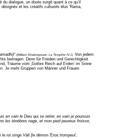
 du dialogue, un doute surgit quant à ce qu’il
1
désignés et les créatifs culturels élus 'Rama,
(Samadhi)“
Von jedem
(William Shakespeare, La Tempête IV.1)
ts beitragen. Denn für Frieden und Gerechtigkeit
ind, Träume vom ‚Gottes Reich auf Erden‘ im Sinne
nnen. Je mehr Gruppen von Männer und Frauen
uis en vain le Dieu qui se retire; en vain je poursuis
dans les ténèbres nage, et mon pied peureux froisse,
 le roi singe
Vāli
[le démon 'Eros trompeur',