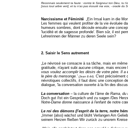
Reconnais seulement ta faute : contre le Seigneur ton Dieu, tu t’e
[sous tout arbre vert], et tu n’as pas écouté ma voix, - oracle du 
Narcissisme et Féminité
„Ein Irrsal kam in die Mo
Les femmes qui veulent profiter de la vie évoluée da
humeurs sombres, dont découle ensuite une conception 
'lucidité et de sagesse profonde'. Bien sûr, il est p
Lehrerinnen der Männer zu deren Seele sein?
2. Saisir le Sens autrement
„Le névrosé se consacre à sa tâche, mais en même t
gratitude, n'ayant subi aucune critique, mais encore l
vous voulez accomplir les désirs de votre père. Il a é
le père du mensonge.'
C'est précisément 
(Jean 8:44).
névrotiques collectifs, il faut donc une conception 
dialogue, 'la conversation ouverte à la fin des discu
La conversation
– la culture de l’âme de
Rama, du r
Doch gut /Ist ein Gespräch und zu sagen /Des Herze
Notre-Dame donne naissance à l'enfant
de notre cœ
Le roi des démons (l'esprit de la terre, notre h
„Immer (also) wächst und blüht Verlangen Am Gelieb
seinem Herzen fließen Wir zurück zu unsrem Kreise 