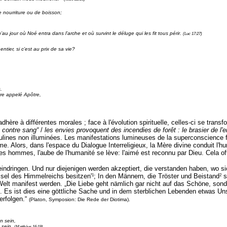
 nourriture ou de boisson;
u jour où Noé entra dans l’arche et où survint le déluge qui les fit tous périr.
(Luc 17:27)
tier, si c’est au prix de sa vie?
.
être appelé Apôtre,
 adhère à différentes morales ; face à l'évolution spirituelle, celles-ci se tr
 contre sang“
/
les envies
provoquent des incendies de forêt : le brasier de l'e
lines non illuminées. Les manifestations lumineuses de la superconscience 
âme. Alors, dans l'espace du Dialogue Interreligieux, la Mère divine conduit l'h
s hommes, l'aube de l'humanité se lève: l'aimé est reconnu par Dieu. Cela offr
indringen. Und nur diejenigen werden akzeptiert, die verstanden haben, wo si
1
2
ssel des Himmelreichs besitzen'
; In den Männern, die Tröster und Beistand
s
Welt manifest werden. „Die Liebe geht nämlich gar nicht auf das Schöne, son
Es ist dies eine göttliche Sache und in dem sterblichen Lebenden etwas Uns
rfolgen.“
(Platon, Symposion: Die Rede der Diotima).
n sein,
 sein.
(Matthäus 16:19)