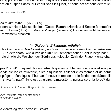
eut apporter des changements lorsque nous les gens
'pratiquent Marie'
dans l
rdent en suspens dans leur esprit sans les juger, et dans cet art considèrent 
 dans son cœur.
(Luc 2:19)
Kind in ihre Mitte…‘
(Markus 9:36)
üssen wir Neue Menschlichkeit {Gottes Barmherzigkeit und Seelen-Mitempfind
n (bhakti), Karma (duty) mit Mantren-Singen (raja-yoga) können es nicht hervo
s of women) ernähren.
Im Dialog ist Erkenntnis möglich.
Das Ganze aus dem Einzelnen, und das Einzelne aus dem Ganzen erfassen
»Bruderschaft« wird durch den kulturell-schöpferischen Genius begründet,
gleich wie die Weisheit der Göttin aus »globaler Ethik der Frauen« entsteht.
1
as l'Esprit'
, risquent de connaître de graves problèmes conjugaux et une pe
vie pieuse et introvertie, elles risquent de s'aliéner elles-mêmes et de perdre
s pièges mécaniques. L’humanité nouvelle repose sur le fondement d’âmes il
2
Shiva (la paix)'. Telle est „la gloire, la majesté, la puissance et la force“
du 
nt humains et n'ont pas l'Esprit de Dieu.
(Jude 19)
loire, majesté, force et puissance,
les ! Amen !
(Jude 25)
nd Anregung der Seelen im Dialog