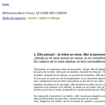
home
Millennium Music Poetry LE LIVRE DES CHANTS
Table des matières
essence Alpha et Omega
1.
Elle pensait : Je trône en reine. Moi et personn
„
Jamais je ne serai assise en veuve, je ne connaîtrai 
Du cadavre de la mère abattue se lève inexorablem
1
Descends, et assieds-toi dans la poussière, Vierge, fille de Babyl
les pans de ta robe, découvre tes jambes, traverse les fleuves ! T
d’Israël».
Assieds-toi en silence, et va dans les ténèbres, Fille de
Tu n’as pas eu pour eux de la compassion, tu as durement appesanti 
ceci, voluptueuse qui vis dans l’assurance et qui dis en ton cœur 
privation d’enfants et le veuvage, elles fondront en plein sur toi
sagesse et ta science t’ont séduite, tu disais en ton cœur: moi, et
fondra sur toi tout à coup, à laquelle tu n’avais jamais pensé. (És
Son impureté s’accroche à sa traîne ; elle n’avait pas imaginé une t
elle est descendue au plus bas ; personne pour la consoler.
Vois, Seigneur, ma misère: car les ennemis se vantent.
(Lamentations