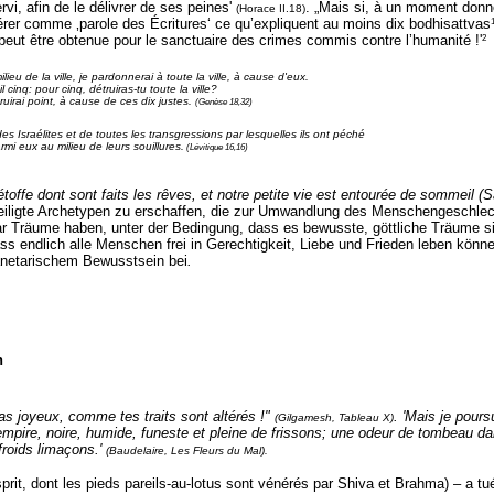
rvi, afin de le délivrer de ses peines'
. „Mais si, à un moment donné
(Horace II.18)
idérer comme ‚parole des Écritures‘ ce qu’expliquent au moins dix bodhisattvas
2
on peut être obtenue pour le sanctuaire des crimes commis contre l’humanité !'
eu de la ville, je pardonnerai à toute la ville, à cause d'eux.
inq: pour cinq, détruiras-tu toute la ville?
ruirai point, à cause de ces dix justes.
(Genèse 18,32)
des Israélites et de toutes les transgressions par lesquelles ils ont péché
mi eux au milieu de leurs souillures.
(Lévitique 16,16)
offe dont sont faits les rêves, et notre petite vie est entourée de sommeil 
eheiligte Archetypen zu erschaffen, die zur Umwandlung des Menschengeschlech
ar Träume haben, unter der Bedingung, dass es bewusste, göttliche Träume s
ass endlich alle Menschen frei in Gerechtigkeit, Liebe und Frieden leben kö
lanetarischem Bewusstsein bei
.
n
pas joyeux, comme tes traits sont altérés !"
. 'Mais je pours
(Gilgamesh, Tableau X)
 son empire, noire, humide, funeste et pleine de frissons; une odeur de tombeau 
roids limaçons.'
(Baudelaire, Les Fleurs du Mal).
prit, dont les pieds pareils-au-lotus sont vénérés par Shiva et Brahma) – a tué